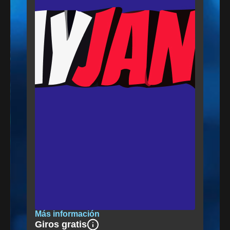
Más información
Giros gratis