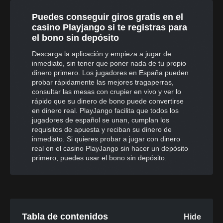
Puedes conseguir giros gratis en el
casino Playjango si te registras para
el bono sin depósito
Descarga la aplicación y empieza a jugar de
inmediato, sin tener que poner nada de tu propio
dinero primero. Los jugadores en España pueden
probar rápidamente las mejores tragaperras,
consultar las mesas con crupier en vivo y ver lo
rápido que su dinero de bono puede convertirse
en dinero real. PlayJango facilita que todos los
jugadores de español se unan, cumplan los
requisitos de apuesta y reciban su dinero de
inmediato. Si quieres probar a jugar con dinero
real en el casino PlayJango sin hacer un depósito
primero, puedes usar el bono sin depósito.
Tabla de contenidos
Hide