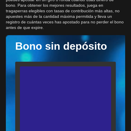
bono. Para obtener los mejores resultados, juega en
tragaperras elegibles con tasas de contribución más altas, no
apuestes más de la cantidad máxima permitida y lleva un
registro de cuántas veces has apostado para no perder el bono
antes de que expire.
Bono sin depósito