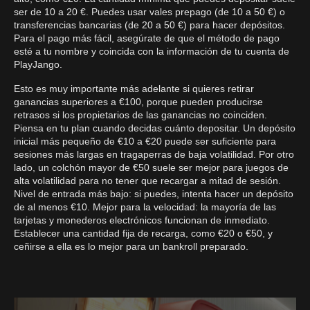
ser de 10 a 20 €. Puedes usar vales prepago (de 10 a 50 €) o
transferencias bancarias (de 20 a 50 €) para hacer depósitos.
Para el pago más fácil, asegúrate de que el método de pago
esté a tu nombre y coincida con la información de tu cuenta de
PlayJango.
Esto es muy importante más adelante si quieres retirar
ganancias superiores a €100, porque pueden producirse
retrasos si los propietarios de las ganancias no coinciden.
Piensa en tu plan cuando decidas cuánto depositar. Un depósito
inicial más pequeño de €10 a €20 puede ser suficiente para
sesiones más largas en tragaperras de baja volatilidad. Por otro
lado, un colchón mayor de €50 suele ser mejor para juegos de
alta volatilidad para no tener que recargar a mitad de sesión.
Nivel de entrada más bajo: si puedes, intenta hacer un depósito
de al menos €10. Mejor para la velocidad: la mayoría de las
tarjetas y monederos electrónicos funcionan de inmediato.
Establecer una cantidad fija de recarga, como €20 o €50, y
ceñirse a ella es lo mejor para un bankroll preparado.