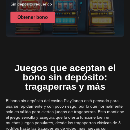
Sin depósito requerido
Obtener bono
Juegos que aceptan el
bono sin depósito:
tragaperras y más
El bono sin depósito del casino PlayJango está pensado para
usarse rápidamente y con poco riesgo, por lo que normalmente
solo es válido para ciertos juegos de tragaperras. Esto mantiene
el juego sencillo y asegura que la oferta funcione bien en
muchos juegos populares, desde las tragaperras clásicas de 3
rodillos hasta las tragaperras de vídeo más nuevas con