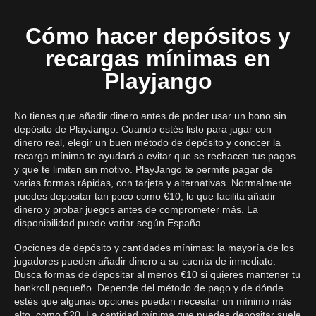
Cómo hacer depósitos y
recargas mínimas en
Playjango
No tienes que añadir dinero antes de poder usar un bono sin
depósito de PlayJango. Cuando estés listo para jugar con
dinero real, elegir un buen método de depósito y conocer la
recarga mínima te ayudará a evitar que se rechacen tus pagos
y que te limiten sin motivo. PlayJango te permite pagar de
varias formas rápidas, con tarjeta y alternativas. Normalmente
puedes depositar tan poco como €10, lo que facilita añadir
dinero y probar juegos antes de comprometer más. La
disponibilidad puede variar según España.
Opciones de depósito y cantidades mínimas: la mayoría de los
jugadores pueden añadir dinero a su cuenta de inmediato.
Busca formas de depositar al menos €10 si quieres mantener tu
bankroll pequeño. Depende del método de pago y de dónde
estés que algunas opciones puedan necesitar un mínimo más
alto, como €20. La cantidad mínima que puedes depositar suele