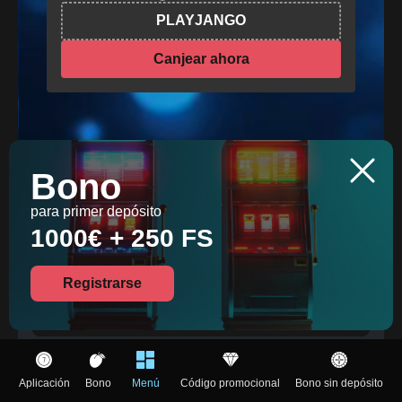
PLAYJANGO
Canjear ahora
Bono
para primer depósito
Coloca Tu Apuesta
1000€ + 250 FS
Registrarse
Todo
07.08.2026
17:40
Aplicación
Bono
Menú
Código promocional
Bono sin depósito