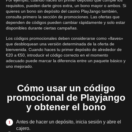
requisitos, pueden darte giros extra, un bono mayor o ambos. Si
quieres un bono sin depósito del casino PlayJango también,
consulta primero la sección de promociones. Las ofertas que
dependen de códigos pueden cambiar rápidamente y solo estar
disponibles durante ciertas campañas.
Los códigos promocionales deben considerarse como «llaves»
que desbloquean una versión determinada de la oferta de
bienvenida. Cuando haces tu primer depósito de alrededor de
€20 a €50, introducir el código correcto en el momento
adecuado puede marcar la diferencia entre un paquete básico y
uno mejorado.
Cómo usar un código
promocional de Playjango
y obtener el bono
Antes de hacer un depósito, inicia sesión y abre el
cajero.