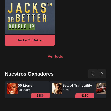
Jacks Or Better
Ver todo
Nuestros Ganadores
50 Lions
Sea of Tranquility
Lu
Tall Sally
Novel
Re
248€
413€