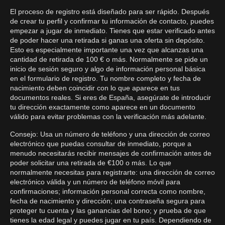
El proceso de registro está diseñado para ser rápido. Después
de crear tu perfil y confirmar tu información de contacto, puedes
empezar a jugar de inmediato. Tienes que estar verificado antes
de poder hacer una retirada si ganas una oferta sin depósito.
Esto es especialmente importante una vez que alcanzas una
cantidad de retirada de 100 € o más. Normalmente se pide un
inicio de sesión seguro y algo de información personal básica
en el formulario de registro. Tu nombre completo y fecha de
nacimiento deben coincidir con lo que aparece en tus
documentos reales. Si eres de España, asegúrate de introducir
tu dirección exactamente como aparece en un documento
válido para evitar problemas con la verificación más adelante.
Consejo: Usa un número de teléfono y una dirección de correo
electrónico que puedas consultar de inmediato, porque a
menudo necesitarás recibir mensajes de confirmación antes de
poder solicitar una retirada de €100 o más. Lo que
normalmente necesitas para registrarte: una dirección de correo
electrónico válida y un número de teléfono móvil para
confirmaciones; información personal correcta como nombre,
fecha de nacimiento y dirección; una contraseña segura para
proteger tu cuenta y las ganancias del bono; y prueba de que
tienes la edad legal y puedes jugar en tu país. Dependiendo de